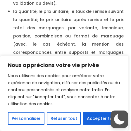
validation du devis),
la quantité, le prix unitaire, le taux de remise suivant
la quantité, le prix unitaire après remise et le prix
total des marquages, par variante, technique,
position, combinaison ou format de marquage
(avec, le cas échéant, la mention des
correspondances entre supports et marquages
dans le fichier séparé joint au devis),
Nous apprécions votre vie privée
les frais fixes de programmation,
Nous utilisons des cookies pour améliorer votre
les frais supplémentaires éventuels,
expérience de navigation, diffuser des publicités ou du
les remises spécifiques éventuelles,
contenu personnalisés et analyser notre trafic. En
les frais de livraison,
cliquant sur "Accepter tout", vous consentez à notre
le montant total HT de ces prix, après frais et
utilisation des cookies.
remises,
le montant de la TVA correspondant à ce montant,
Personnaliser
Refuser tout
Accepter tout
le montant total toutes taxes comprises (« TTC »)