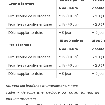
Grand format
5 couleurs
7 coule
Prix unitaire de la broderie
x 1,5 (+0,5 x)
x 2,0 (+1
Frais fixes supplémentaires
x 1,5 (+0,5 x)
x 2,0 (+1
Délai supplémentaire
+ 0 jour
+ 0 jou
15 000 points
21 000 
Petit format
5 couleurs
7 coule
Prix unitaire de la broderie
x 1,5 (+0,5 x)
x 2,0 (+1
Frais fixes supplémentaires
x 1,5 (+0,5 x)
x 2,0 (+1
Délai supplémentaire
+ 0 jour
+ 0 jou
NB. Pour les broderies et impressions, « hors
cadre », de taille intermédiaire ou moyen format, un
tarif intermédiaire