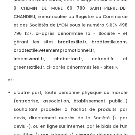
9 CHEMIN DE MURE 69 780 SAINT-PIERRE-DE-
CHANDIEU, immatriculée au Registre du Commerce
et des Sociétés de LYON sous le numéro SIREN 498
796 127, ci-après dénommée la « Société » et
gérant les sites
brodtextile.fr
,
brodtextile.com
,
brodtextile.vetementpromotionnel.fr
,
lebonsweat.fr
,
chaberton.fr
,
colrond.fr
et
greentextile.fr, ci-après dénommés les « Sites »,
et :
d’autre part, toute personne physique ou morale
(entreprise, association, établissement public…)
souhaitant procéder à l’achat de produits par
devis, directement auprès de la Société (« par
devis »), ou en ligne sur internet, par le biais de l’un
des Sites (« par internet »), ci-après dénommée le